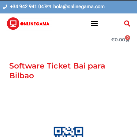
Ir
+34 942 941 047
hola@onlinegama.com
al
contenido
0
Carri
€
0.00
«Software y servicios informáticos para Pymes, Comercio y Hostelería. TPV. Diseño web»
Software Ticket Bai para
Bilbao