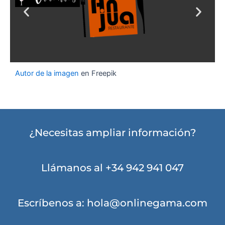
Autor de la imagen
en Freepik
¿Necesitas ampliar información?
Llámanos al
+34 942 941 047
Escríbenos a:
hola@onlinegama.com