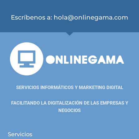
Escríbenos a:
hola@onlinegama.com
SERVICIOS INFORMÁTICOS Y MARKETING DIGITAL
FACILITANDO LA DIGITALIZACIÓN DE LAS EMPRESAS Y
NEGOCIOS
Servicios